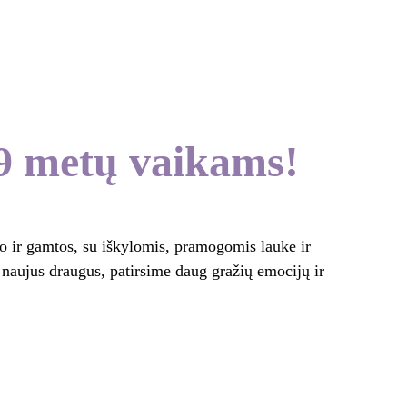
dvės
Galerija
2025 Vasaros dienos stovykla
Kontaktai
metų vaikams!
ir gamtos, su iškylomis, pramogomis lauke ir 
naujus draugus, patirsime daug gražių emocijų ir 