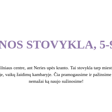
Pagrindinis
Gimtadienio er
OS STOVYKLA, 5-9 
entre, ant Neries upės kranto. Tai stovykla tarp miesto 
je, vaikų žaidimų kambaryje. Čia pramogausime ir pažinsime 
nemažai ką naujo sužinosime!